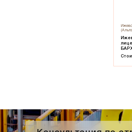
Солома С21
Солома С23
Супер-белый
Ижевс
Супербелый
(Альт
Темно-Коричневый, Коричневый
Иже
лиц
Темно-красный
БАР
Темно-серый
Стои
Темный шоколад
Терракот
Флеш-обжиг
Черно-коричневый
Черно-фиолетовый, бордовый
Черный
Шоколад
Эрланген