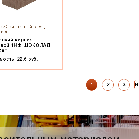
кий кирпичный завод
аир)
вский кирпич
евой 1НФ ШОКОЛАД
ХАТ
мость: 22.6 руб.
1
2
3
В