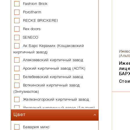
Fashion Brick
Porotherm
RECKE BRICKEREI
Rex doors
SENECO
Ак Барс Керамик (Кощаковский
Ижевс
кирпичный завод)
(Альт
Алексеевский кирпичный завод
Иже
лиц
Арский кирпичный завод (АСПК)
БАР
Белебеевский кирпичный завод
Стои
Воткинский кирпичный завод
(Энтузиастов)
Железногорский кирпичный завод
Ижевский кирпичный завод (Альтаир)
Цвет
Казанский завод силикатных
стеновых материалов
Бавария микс