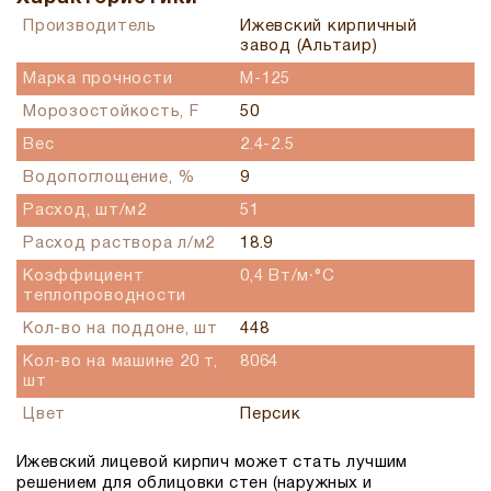
Производитель
Ижевский кирпичный
завод (Альтаир)
Марка прочности
M-125
Морозостойкость, F
50
Вес
2.4-2.5
Водопоглощение, %
9
Расход, шт/м2
51
Расход раствора л/м2
18.9
Коэффициент
0,4 Вт/м∙°С
теплопроводности
Кол-во на поддоне, шт
448
Кол-во на машине 20 т,
8064
шт
Цвет
Персик
Ижевский лицевой кирпич может стать лучшим
решением для облицовки стен (наружных и