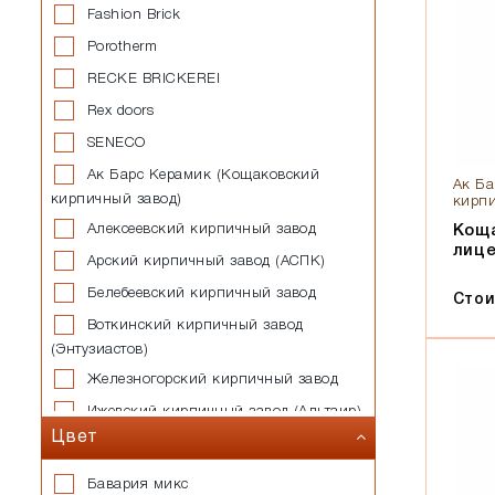
Fashion Brick
Porotherm
RECKE BRICKEREI
Rex doors
SENECO
Ак Барс Керамик (Кощаковский
Ак Ба
кирпичный завод)
кирпи
Алексеевский кирпичный завод
Коща
лиц
Арский кирпичный завод (АСПК)
Белебеевский кирпичный завод
Стои
Воткинский кирпичный завод
(Энтузиастов)
Железногорский кирпичный завод
Ижевский кирпичный завод (Альтаир)
Цвет
Казанский завод силикатных
стеновых материалов
Бавария микс