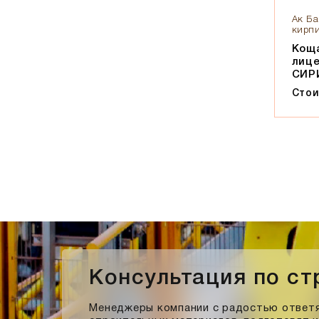
Солома С21
Ак Ба
Солома С23
кирпи
Супер-белый
Коща
лиц
Супербелый
СИР
Темно-Коричневый, Коричневый
Стои
Темно-красный
Темно-серый
Темный шоколад
Терракот
Флеш-обжиг
Черно-коричневый
Черно-фиолетовый, бордовый
Черный
Шоколад
Консультация по с
Эрланген
Менеджеры компании с радостью ответя