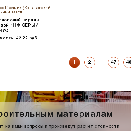
рс Керамик (Кощаковский
чный завод)
ковский кирпич
евой 1НФ СЕРЫЙ
ИУС
мость: 42.22 руб.
…
1
2
47
4
троительным материалам
т на ваши вопросы и произведут расчет стоимости