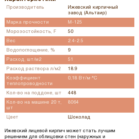
Производитель
Ижевский кирпичный
завод (Альтаир)
Марка прочности
M-125
Морозостойкость, F
50
Вес
2.4-2.5
Водопоглощение, %
9
Расход, шт/м2
51
Расход раствора л/м2
18.9
Коэффициент
0,18 Вт/м∙°С
теплопроводности
Кол-во на поддоне, шт
448
Кол-во на машине 20 т,
8064
шт
Цвет
Шоколад
Ижевский лицевой кирпич может стать лучшим
решением для облицовки стен (наружных и