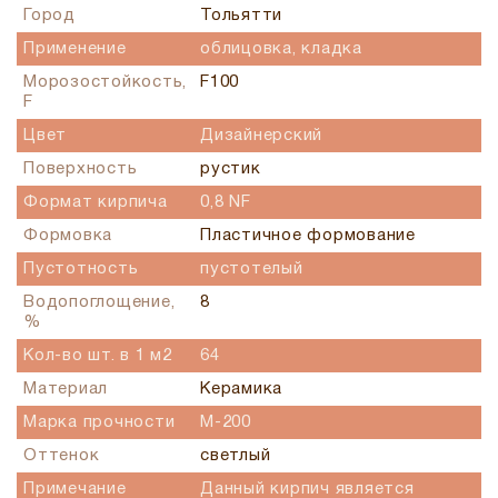
Город
Тольятти
Применение
облицовка, кладка
Морозостойкость,
F100
F
Цвет
Дизайнерский
Поверхность
рустик
Формат кирпича
0,8 NF
Формовка
Пластичное формование
Пустотность
пустотелый
Водопоглощение,
8
%
Кол-во шт. в 1 м2
64
Материал
Керамика
Марка прочности
М-200
Оттенок
светлый
Примечание
Данный кирпич является