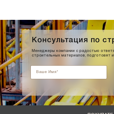
Солома С21
Солома С23
Супер-белый
Супербелый
Темно-Коричневый, Коричневый
Темно-красный
Консультация по с
Темно-серый
Менеджеры компании с радостью ответя
Темный шоколад
строительных материалов, подготовят 
Терракот
Флеш-обжиг
Черно-коричневый
Черно-фиолетовый, бордовый
Черный
Шоколад
Эрланген