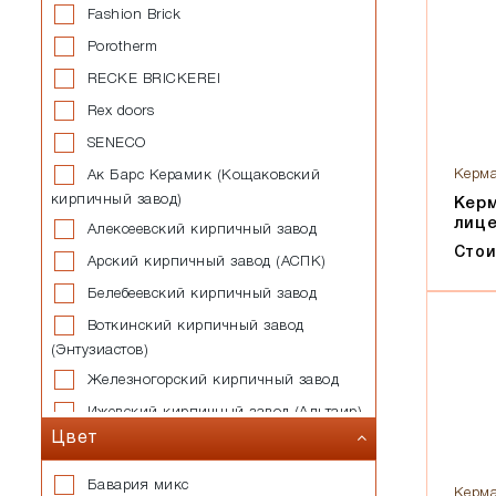
Fashion Brick
Porotherm
RECKE BRICKEREI
Rex doors
SENECO
Керм
Ак Барс Керамик (Кощаковский
кирпичный завод)
Кер
лиц
Алексеевский кирпичный завод
Стои
Арский кирпичный завод (АСПК)
Белебеевский кирпичный завод
Воткинский кирпичный завод
(Энтузиастов)
Железногорский кирпичный завод
Ижевский кирпичный завод (Альтаир)
Цвет
Казанский завод силикатных
стеновых материалов
Бавария микс
Керм