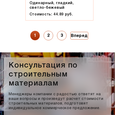
Одинарный, гладкий,
светло-бежевый
Стоимость: 44.89 руб.
1
2
3
Вперед
Консультация по
строительным
материалам
Менеджеры компании с радостью ответят на
ваши вопросы и произведут расчет стоимости
строительных материалов, подготовят
индивидуальное коммерческое предложение.