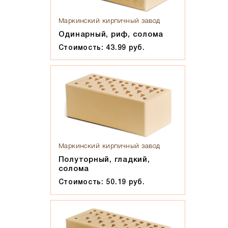
Солома С21
Солома С23
Маркинский кирпичный завод
Супер-белый
Одинарный, риф, солома
Стоимость: 43.99 руб.
Супербелый
Темно-Коричневый, Коричневый
Темно-красный
Темно-серый
Темный шоколад
Терракот
Флеш-обжиг
Маркинский кирпичный завод
Черно-коричневый
Полуторный, гладкий,
Черно-фиолетовый, бордовый
солома
Черный
Стоимость: 50.19 руб.
Шоколад
Эрланген