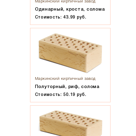
Мокко
Маркинский кирпичный завод
Одинарный, кроста, солома
Мюнхен
Стоимость: 43.99 руб.
Персик
Прозрачная жидкость, желтоватого оттенка, маслянистая
на ощупь
Пшеничное лето
Регенсбург
Розовый
Светло-коричневый
Светло-красный
Маркинский кирпичный завод
Светло-серый
Полуторный, риф, солома
Серебро
Стоимость: 50.19 руб.
Серо-черный
Серый
Слоновая кость
Солома