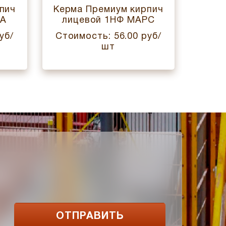
пич
Керма Премиум кирпич
Керм
ВА
лицевой 1НФ МАРС
лиц
уб/
Стоимость: 56.00 руб/
Стои
шт