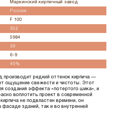
Маркинский кирпичный завод
Россия
F 100
352
5984
39
6-9
40%
д производит редкий оттенок кирпича —
ет ощущение свежести и чистоты. Этот
я создания эффекта «потертого шика», и
асно воплотить проект в современной
 кирпича не подвластен времени, он
 фасаде зданий, так и во внутренней