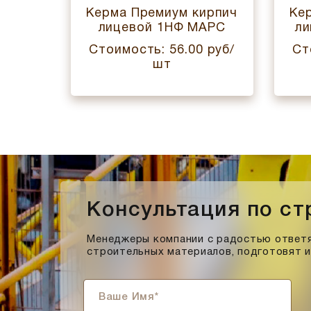
ирпич
Керма Премиум кирпич
Ке
АВА
лицевой 1НФ МАРС
ли
 руб/
Стоимость: 56.00 руб/
Ст
шт
Консультация по с
Менеджеры компании с радостью ответя
строительных материалов, подготовят 