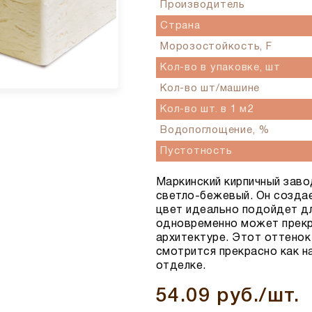
Производитель
Страна
Морозостойкость, F
Кол-во в упаковке, шт
Кол-во шт/машине
Кол-во шт. в 1 м2
Водопоглощение, %
Пустотность
Маркинский кирпичный заво
светло-бежевый. Он созда
цвет идеально подойдет дл
одновременно может прекр
архитектуре. Этот оттенок
смотрится прекрасно как на
отделке.
54.09 руб./шт.