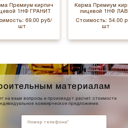
рма Премиум кирпич
Керма Премиум кир
цевой 1НФ ГРАНИТ
лицевой 1НФ ЛА
оимость: 69.00 руб/
Стоимость: 54.00 р
шт
шт
троительным материалам
т на ваши вопросы и произведут расчет стоимости
индивидуальное коммерческое предложение.