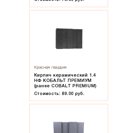
Солома С21
Солома С23
Супер-белый
Супербелый
Темно-Коричневый, Коричневый
Темно-красный
Темно-серый
Темный шоколад
Красная гвардия
Терракот
Кирпич керамический 1.4
Флеш-обжиг
НФ КОБАЛЬТ ПРЕМИУМ
(ранее COBALT PREMIUM)
Черно-коричневый
Стоимость: 89.00 руб.
Черно-фиолетовый, бордовый
Черный
Шоколад
Эрланген