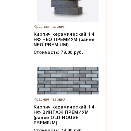
Мокко
Мюнхен
Персик
Прозрачная жидкость, желтоватого оттенка, маслянистая
Красная гвардия
на ощупь
Кирпич керамический 1.4
НФ НЕО ПРЕМИУМ (ранее
Пшеничное лето
NEO PREMIUM)
Регенсбург
Стоимость: 78.00 руб.
Розовый
Светло-коричневый
Светло-красный
Светло-серый
Серебро
Серо-черный
Красная гвардия
Кирпич керамический 1,4
Серый
НФ ВИНТАЖ ПРЕМИУМ
Слоновая кость
(ранее OLD HOUSE
PREMIUM)
Солома
Стоимость: 78.00 руб.