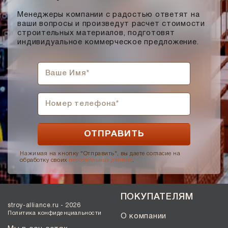
Солома С21
Менеджеры компании с радостью ответят на
Солома С23
ваши вопросы и произведут расчет стоимости
строительных материалов, подготовят
Супер-белый
индивидуальное коммерческое предложение.
Супербелый
Темно-Коричневый, Коричневый
Темно-красный
Темно-серый
Темный шоколад
Терракот
Флеш-обжиг
Черно-коричневый
Нажимая на кнопку "Отправить", вы даете согласие на
обработку своих
персональных данных
.
Черно-фиолетовый, бордовый
Черный
ПОКУПАТЕЛЯМ
Шоколад
stroy-alliance.ru - 2026
Эрланген
Политика конфиденциальности
О компании