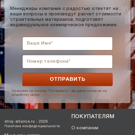
Солома С21
Менеджеры компании с радостью ответят на
Солома С23
ваши вопросы и произведут расчет стоимости
строительных материалов, подготовят
Супер-белый
индивидуальное коммерческое предложение.
Супербелый
Темно-Коричневый, Коричневый
Темно-красный
Темно-серый
Темный шоколад
Терракот
Флеш-обжиг
Черно-коричневый
Нажимая на кнопку "Отправить", вы даете согласие на
обработку своих
персональных данных
.
Черно-фиолетовый, бордовый
Черный
ПОКУПАТЕЛЯМ
Шоколад
stroy-alliance.ru - 2026
Эрланген
Политика конфиденциальности
О компании