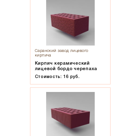
Красный флэш
Латте
Мокко
Мюнхен
Персик
Прозрачная жидкость, желтоватого оттенка, маслянистая
на ощупь
Саранский завод лицевого
кирпича
Пшеничное лето
Кирпич керамический
Регенсбург
лицевой бордо черепаха
Розовый
Стоимость: 16 руб.
Светло-коричневый
Светло-красный
Светло-серый
Серебро
Серо-черный
Серый