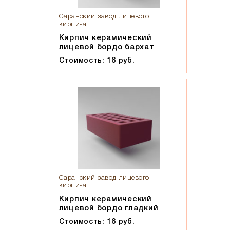
Слоновая кость
Саранский завод лицевого
Солома
кирпича
Солома С21
Кирпич керамический
лицевой бордо бархат
Солома С23
Стоимость: 16 руб.
Супер-белый
Супербелый
Темно-Коричневый, Коричневый
Темно-красный
Темно-серый
Темный шоколад
Терракот
Флеш-обжиг
Саранский завод лицевого
Черно-коричневый
кирпича
Черно-фиолетовый, бордовый
Кирпич керамический
лицевой бордо гладкий
Черный
Стоимость: 16 руб.
Шоколад