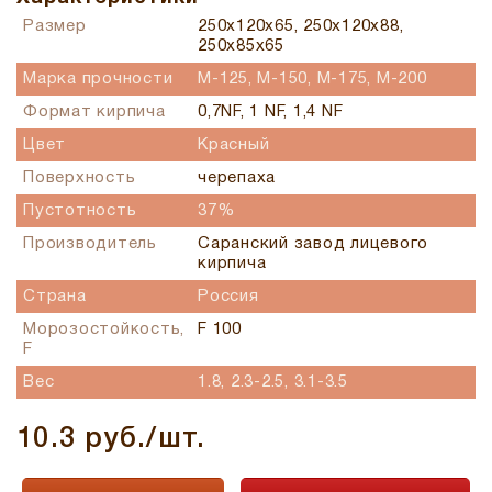
Размер
250x120x65, 250x120x88,
250x85x65
Марка прочности
М-125, М-150, М-175, М-200
Формат кирпича
0,7NF, 1 NF, 1,4 NF
Цвет
Красный
Поверхность
черепаха
Пустотность
37%
Производитель
Саранский завод лицевого
кирпича
Страна
Россия
Морозостойкость,
F 100
F
Вес
1.8, 2.3-2.5, 3.1-3.5
10.3 руб./шт.