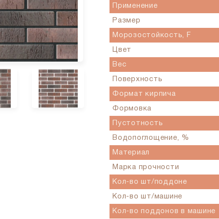
Применение
Размер
Морозостойкость, F
Цвет
Вес
Поверхность
Формат кирпича
Формовка
Пустотность
Водопоглощение, %
Материал
Марка прочности
Кол-во шт/поддоне
Кол-во шт/машине
Кол-во поддонов в машине