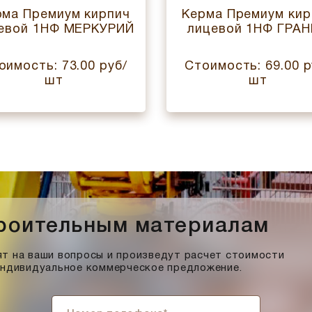
рма Премиум кирпич
Керма Премиум кир
евой 1НФ МЕРКУРИЙ
лицевой 1НФ ГРА
оимость: 73.00 руб/
Стоимость: 69.00 р
шт
шт
троительным материалам
т на ваши вопросы и произведут расчет стоимости
индивидуальное коммерческое предложение.