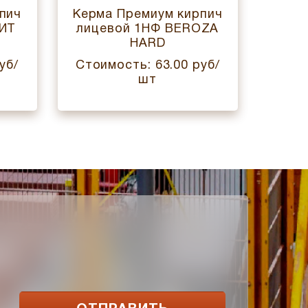
пич
Керма Премиум кирпич
Керм
НИТ
лицевой 1НФ BEROZA
лице
HARD
уб/
Стоимость: 63.00 руб/
Стои
шт