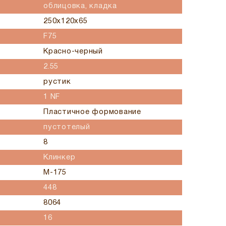
облицовка, кладка
250х120х65
F75
Красно-черный
2.55
рустик
1 NF
Пластичное формование
пустотелый
8
Клинкер
М-175
448
8064
16