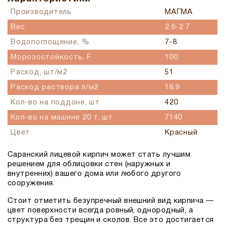
Производитель
МАГМА
Вес
2.6-2.7
Водопоглощение, %
7-8
Морозостойкость, F
100
Расход, шт/м2
51
Расход раствора л/м2
18.9
Кол-во на поддоне, шт
420
Кол-во на машине 20 т, шт
7140
Цвет
Красный
Саранский лицевой кирпич может стать лучшим
решением для облицовки стен (наружных и
внутренних) вашего дома или любого другого
сооружения.
Стоит отметить безупречный внешний вид кирпича —
цвет поверхности всегда ровный, однородный, а
структура без трещин и сколов. Все это достигается