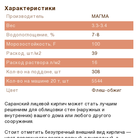
Характеристики
Производитель
МАГМА
Вес
3.3-3.4
Водопоглощение, %
7-8
Морозостойкость, F
100
Расход, шт/м2
39
Расход раствора л/м2
16
Кол-во на поддоне, шт
308
Кол-во на машине 20 т, шт
5544
Цвет
Флеш-обжиг
Саранский лицевой кирпич может стать лучшим
решением для облицовки стен (наружных и
внутренних) вашего дома или любого другого
сооружения.
Стоит отметить безупречный внешний вид кирпича —