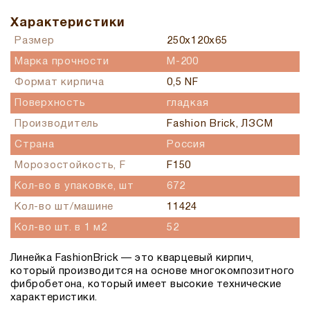
Характеристики
Размер
250x120x65
Марка прочности
М-200
Формат кирпича
0,5 NF
Поверхность
гладкая
Производитель
Fashion Brick, ЛЗСМ
Страна
Россия
Морозостойкость, F
F150
Кол-во в упаковке, шт
672
Кол-во шт/машине
11424
Кол-во шт. в 1 м2
52
Линейка FashionBrick — это кварцевый кирпич,
который производится на основе многокомпозитного
фибробетона, который имеет высокие технические
характеристики.