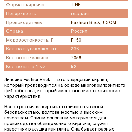
Формат кирпича
1 NF
Поверхность
гладкая
Производитель
Fashion Brick, ЛЗСМ
Страна
Россия
Морозостойкость, F
F150
Кол-во в упаковке, шт
336
Кол-во шт/машине
7056
Кол-во шт. в 1 м2
52
Линейка FashionBrick — это кварцевый кирпич,
который производится на основе многокомпозитного
фибробетона, который имеет высокие технические
характеристики.
Все строения из кирпича, отличаются своей
безопасностью, долговечностью и высоким
качеством. Самым основным материалом для
производства облицовочного кирпича, служит
известняк ракушка или глина. Она бывает разных