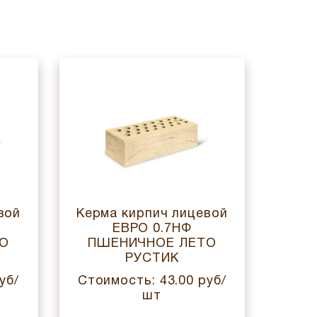
вой
Керма кирпич лицевой
Керм
ЕВРО 0.7НФ
ТО
ПШЕНИЧНОЕ ЛЕТО
ПШ
РУСТИК
уб/
Стоимость: 43.00 руб/
Стои
шт