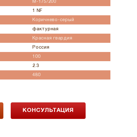
M-175/200
1 NF
Коричнево-серый
фактурная
Красная гвардия
Россия
100
2.3
480
КОНСУЛЬТАЦИЯ