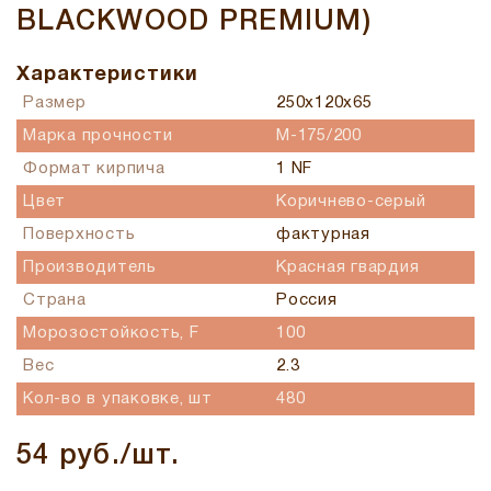
BLACKWOOD PREMIUM)
Характеристики
Размер
250x120x65
Марка прочности
M-175/200
Формат кирпича
1 NF
Цвет
Коричнево-серый
Поверхность
фактурная
Производитель
Красная гвардия
Страна
Россия
Морозостойкость, F
100
Вес
2.3
Кол-во в упаковке, шт
480
54 руб./шт.