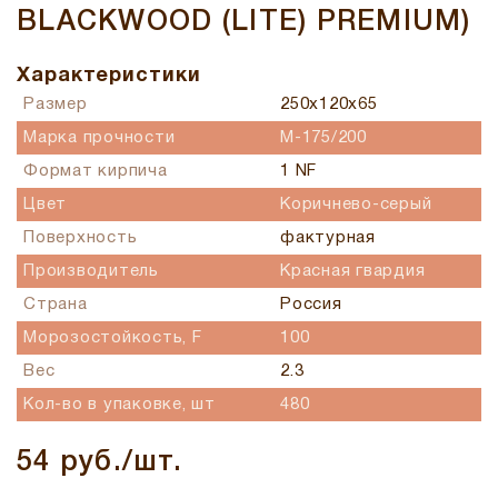
BLACKWOOD (LITE) PREMIUM)
Характеристики
Размер
250x120x65
Марка прочности
M-175/200
Формат кирпича
1 NF
Цвет
Коричнево-серый
Поверхность
фактурная
Производитель
Красная гвардия
Страна
Россия
Морозостойкость, F
100
Вес
2.3
Кол-во в упаковке, шт
480
54 руб./шт.