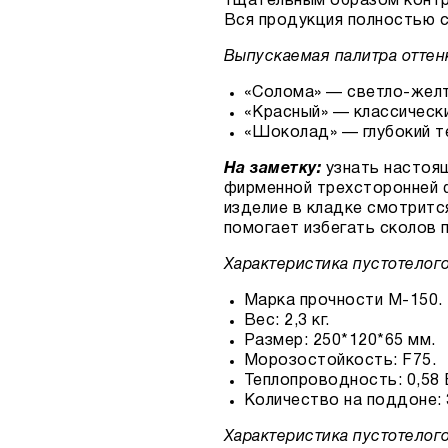
тщательным образом контр
Вся продукция полностью 
Выпускаемая палитра оттен
«Солома» — светло-желт
«Красный» — классическ
«Шоколад» — глубокий т
На заметку:
узнать настоя
фирменной трехсторонней ф
изделие в кладке смотрится
помогает избегать сколов 
Характеристика пустотелого
Марка прочности М-150.
Вес: 2,3 кг.
Размер: 250*120*65 мм.
Морозостойкость: F75.
Теплопроводность: 0,58 
Количество на поддоне: 3
Характеристика пустотелого