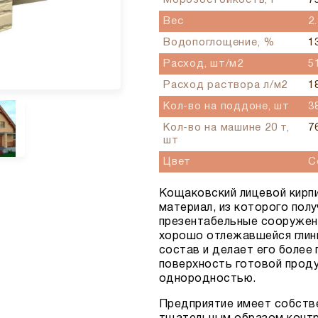
Морозостойкость, F
7
Вес
2
Водопоглощение, %
1
Расход, шт/м2
5
Расход раствора л/м2
1
Кол-во на поддоне, шт
3
Кол-во на машине 20 т,
7
шт
Цвет
С
Кощаковский лицевой кирп
материал, из которого пол
презентабельные сооружени
хорошо отлежавшейся глины
состав и делает его боле
поверхность готовой проду
однородностью.
Предприятие имеет собств