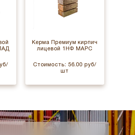
вой
Керма Премиум кирпич
Керм
ЛАД
лицевой 1НФ МАРС
1
уб/
Стоимость: 56.00 руб/
Стои
шт