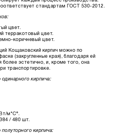
олирует каждый процесс производства.
соответствует стандартам ГОСТ 530-2012.
ков:
ый цвет.
ий терракотовый цвет.
емно-коричневый цвет.
щий Кощаковский кирпич можно по
аске (закругленные края), благодаря ей
 более эстетично, и, кроме того, она
при транспортировке.
 одинарного кирпича:
Вт/м*С°.
84 / 480 шт.
 полуторного кирпича: