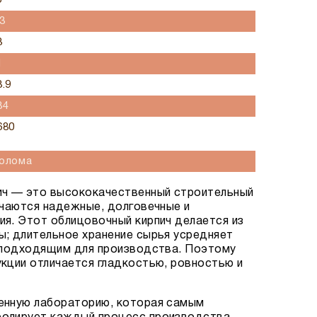
5
.3
3
1
8.9
84
680
олома
ич — это высококачественный строительный
учаются надежные, долговечные и
я. Этот облицовочный кирпич делается из
; длительное хранение сырья усредняет
е подходящим для производства. Поэтому
кции отличается гладкостью, ровностью и
енную лабораторию, которая самым