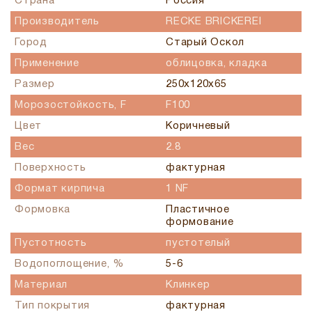
Страна
Россия
Производитель
RECKE BRICKEREI
Город
Старый Оскол
Применение
облицовка, кладка
Размер
250х120х65
Морозостойкость, F
F100
Цвет
Коричневый
Вес
2.8
Поверхность
фактурная
Формат кирпича
1 NF
Формовка
Пластичное
формование
Пустотность
пустотелый
Водопоглощение, %
5-6
Материал
Клинкер
Тип покрытия
фактурная