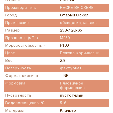
Страна
Россия
Производитель
RECKE BRICKEREI
Город
Старый Оскол
Применение
облицовка, кладка
Размер
250х120х65
Прочность (мПа)
М250
Морозостойкость, F
F100
Цвет
Бежево-коричневый
Вес
2.8
Поверхность
фактурная
Формат кирпича
1 NF
Формовка
Пластичное
формование
Пустотность
пустотелый
Водопоглощение, %
5-6
Материал
Клинкер