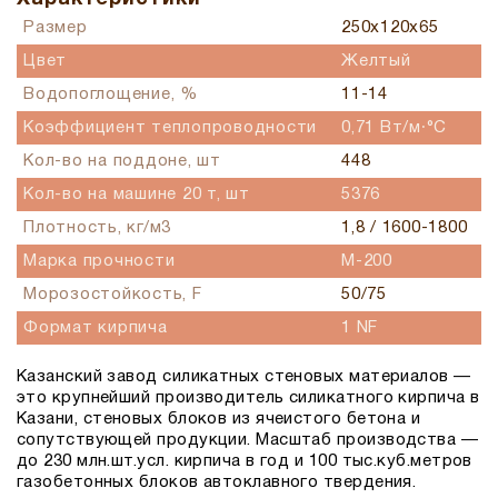
Размер
250х120х65
Цвет
Желтый
Водопоглощение, %
11-14
Коэффициент теплопроводности
0,71 Вт/м∙°С
Кол-во на поддоне, шт
448
Кол-во на машине 20 т, шт
5376
Плотность, кг/м3
1,8 / 1600-1800
Марка прочности
М-200
Морозостойкость, F
50/75
Формат кирпича
1 NF
Казанский завод силикатных стеновых материалов —
это крупнейший производитель силикатного кирпича в
Казани, стеновых блоков из ячеистого бетона и
сопутствующей продукции. Масштаб производства —
до 230 млн.шт.усл. кирпича в год и 100 тыс.куб.метров
газобетонных блоков автоклавного твердения.