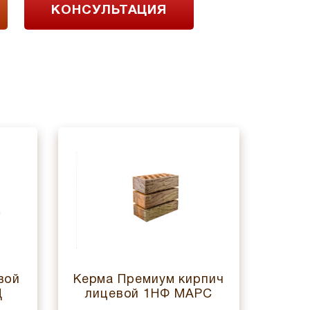
КОНСУЛЬТАЦИЯ
вой
Керма Премиум кирпич
Керм
Д
лицевой 1НФ МАРС
ЕВР