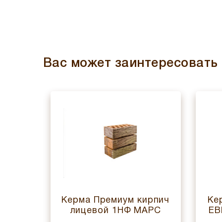
Вас может заинтересовать
цевой
Керма Премиум кирпич
Ке
АД
лицевой 1НФ МАРС
ЕВ