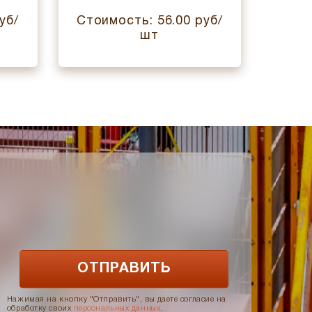
уб/
Стоимость: 56.00 руб/
Стои
шт
Нажимая на кнопку "Отправить", вы даете согласие на
обработку своих
персональных данных
.