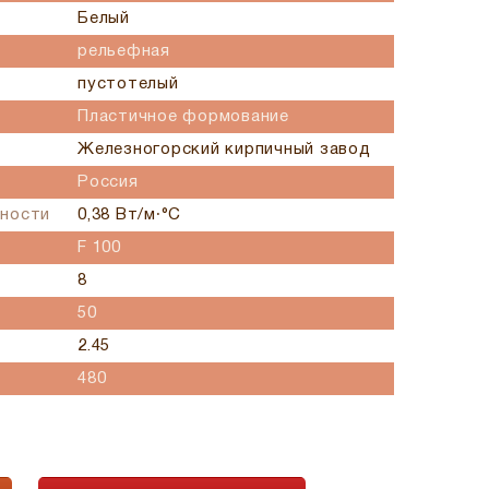
Белый
рельефная
пустотелый
Пластичное формование
Железногорский кирпичный завод
Россия
ности
0,38 Вт/м∙°С
F 100
8
50
2.45
480