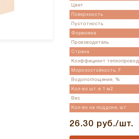
Цвет
Поверхность
Пустотность
Формовка
Производитель
Страна
Коэффициент теплопровод
Морозостойкость, F
Водопоглощение, %
Кол-во шт. в 1 м2
Вес
Кол-во на поддоне, шт
26.30 руб./шт.