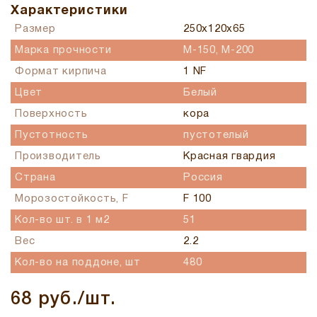
Характеристики
Размер
250x120x65
Марка прочности
М-150, М-200
Формат кирпича
1 NF
Цвет
Белый
Поверхность
кора
Пустотность
пустотелый
Производитель
Красная гвардия
Страна
Россия
Морозостойкость, F
F 100
Кол-во шт. в 1 м2
51
Вес
2.2
Кол-во на поддоне, шт
480
68 руб./шт.