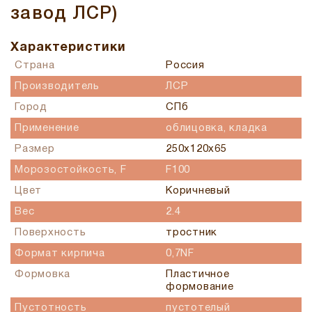
завод ЛСР)
Характеристики
Страна
Россия
Производитель
ЛСР
Город
СПб
Применение
облицовка, кладка
Размер
250x120x65
Морозостойкость, F
F100
Цвет
Коричневый
Вес
2.4
Поверхность
тростник
Формат кирпича
0,7NF
Формовка
Пластичное
формование
Пустотность
пустотелый