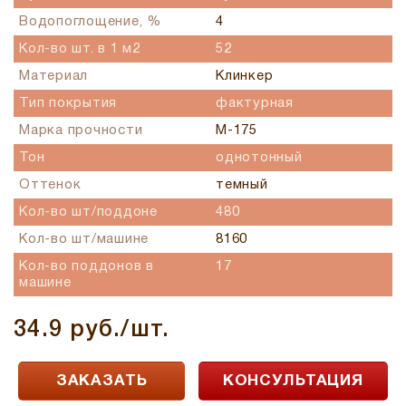
Водопоглощение, %
4
Кол-во шт. в 1 м2
52
Материал
Клинкер
Тип покрытия
фактурная
Марка прочности
М-175
Тон
однотонный
Оттенок
темный
Кол-во шт/поддоне
480
Кол-во шт/машине
8160
Кол-во поддонов в
17
машине
34.9 руб./шт.
ЗАКАЗАТЬ
КОНСУЛЬТАЦИЯ