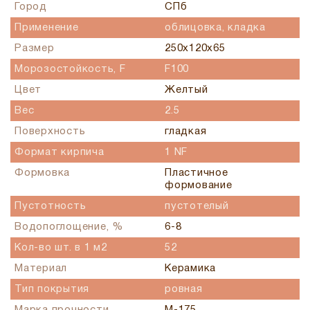
Город
СПб
Применение
облицовка, кладка
Размер
250x120x65
Морозостойкость, F
F100
Цвет
Желтый
Вес
2.5
Поверхность
гладкая
Формат кирпича
1 NF
Формовка
Пластичное
формование
Пустотность
пустотелый
Водопоглощение, %
6-8
Кол-во шт. в 1 м2
52
Материал
Керамика
Тип покрытия
ровная