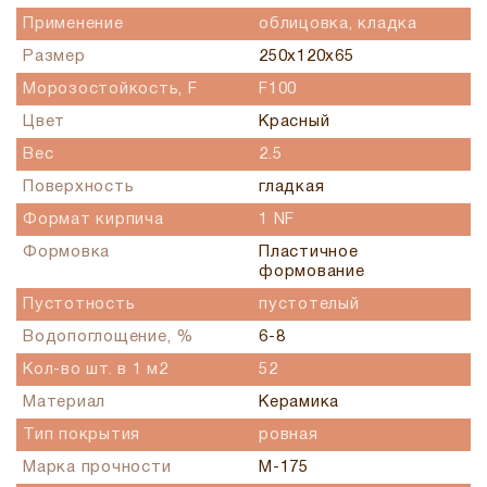
Применение
облицовка, кладка
Размер
250x120x65
Морозостойкость, F
F100
Цвет
Красный
Вес
2.5
Поверхность
гладкая
Формат кирпича
1 NF
Формовка
Пластичное
формование
Пустотность
пустотелый
Водопоглощение, %
6-8
Кол-во шт. в 1 м2
52
Материал
Керамика
Тип покрытия
ровная
Марка прочности
М-175