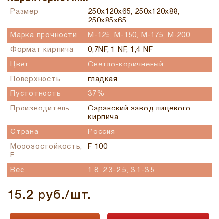
Размер
250x120x65, 250x120x88,
250x85x65
Марка прочности
М-125, М-150, М-175, М-200
Формат кирпича
0,7NF, 1 NF, 1,4 NF
Цвет
Светло-коричневый
Поверхность
гладкая
Пустотность
37%
Производитель
Саранский завод лицевого
кирпича
Страна
Россия
Морозостойкость,
F 100
F
Вес
1.8, 2.3-2.5, 3.1-3.5
15.2 руб./шт.