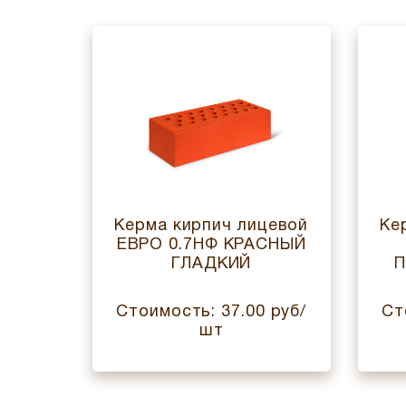
цевой
Керма кирпич лицевой
Ке
РДО
ЕВРО 0.7НФ КРАСНЫЙ
ГЛАДКИЙ
П
 руб/
Стоимость: 37.00 руб/
Ст
шт