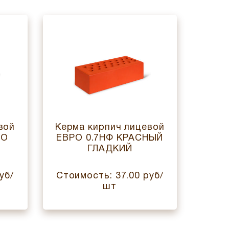
вой
Керма кирпич лицевой
Керм
ДО
ЕВРО 0.7НФ КРАСНЫЙ
ГЛАДКИЙ
ПШ
уб/
Стоимость: 37.00 руб/
Стои
шт