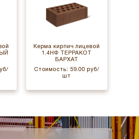
вой
Керма кирпич лицевой
Керм
НЫЙ
1.4НФ ТЕРРАКОТ
ЕВРО
БАРХАТ
уб/
Стоимость: 59.00 руб/
Стои
шт