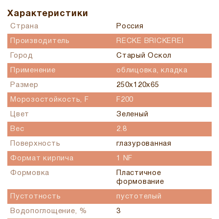
Характеристики
Страна
Россия
Производитель
RECKE BRICKEREI
Город
Старый Оскол
Применение
облицовка, кладка
Размер
250х120х65
Морозостойкость, F
F200
Цвет
Зеленый
Вес
2.8
Поверхность
глазурованная
Формат кирпича
1 NF
Формовка
Пластичное
формование
Пустотность
пустотелый
Водопоглощение, %
3