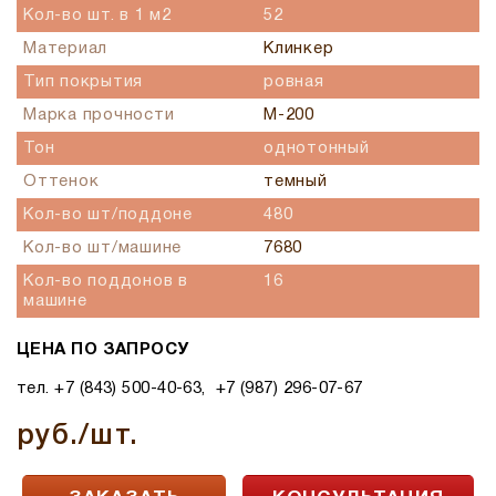
Кол-во шт. в 1 м2
52
Материал
Клинкер
Тип покрытия
ровная
Марка прочности
М-200
Тон
однотонный
Оттенок
темный
Кол-во шт/поддоне
480
Кол-во шт/машине
7680
Кол-во поддонов в
16
машине
ЦЕНА ПО ЗАПРОСУ
тел. +7 (843) 500-40-63, +7 (987) 296-07-67
руб./шт.