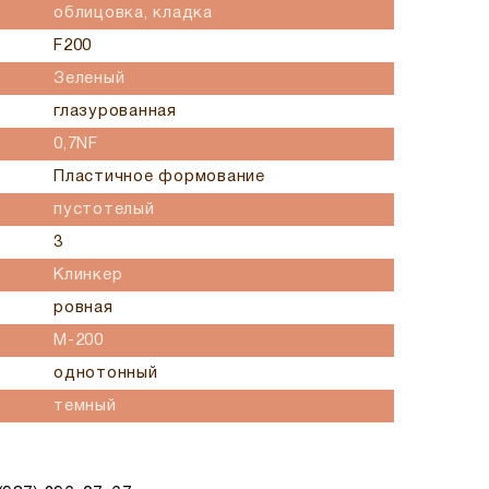
облицовка, кладка
F200
Зеленый
глазурованная
0,7NF
Пластичное формование
пустотелый
3
Клинкер
ровная
М-200
однотонный
темный