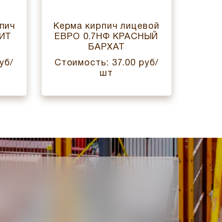
пич
Керма кирпич лицевой
Керм
НИТ
ЕВРО 0.7НФ КРАСНЫЙ
1
БАРХАТ
уб/
Стоимость: 37.00 руб/
Стои
шт