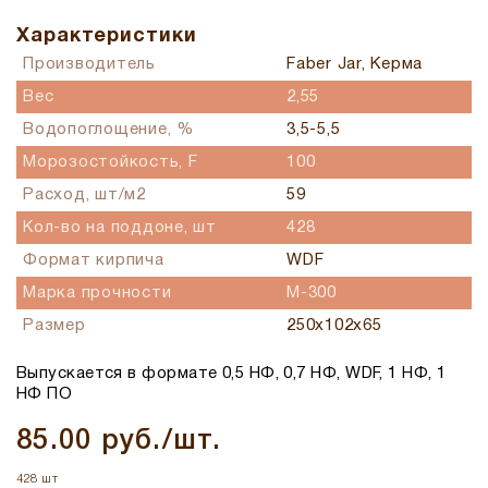
Характеристики
Производитель
Faber Jar, Керма
Вес
2,55
Водопоглощение, %
3,5-5,5
Морозостойкость, F
100
Расход, шт/м2
59
Кол-во на поддоне, шт
428
Формат кирпича
WDF
Марка прочности
М-300
Размер
250х102х65
Выпускается в формате 0,5 НФ, 0,7 НФ, WDF, 1 НФ, 1
НФ ПО
85.00 руб./шт.
428 шт