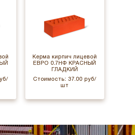
вой
Керма кирпич лицевой
Керм
НЫЙ
ЕВРО 0.7НФ КРАСНЫЙ
ЕВ
ГЛАДКИЙ
уб/
Стоимость: 37.00 руб/
Стои
шт