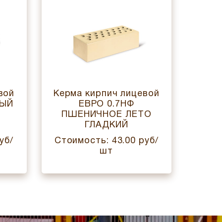
вой
Керма кирпич лицевой
Керм
НЫЙ
ЕВРО 0.7НФ
1
ПШЕНИЧНОЕ ЛЕТО
ГЛАДКИЙ
уб/
Стоимость: 43.00 руб/
Стои
шт