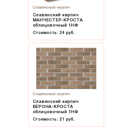
Мокко
Славянский кирпич
Мюнхен
Славянский кирпич
Персик
МАНЧЕСТЕР-КРОСТА
облицовочный 1НФ
Прозрачная жидкость, желтоватого оттенка, маслянистая
на ощупь
Стоимость: 24 руб.
Пшеничное лето
Регенсбург
Розовый
Светло-коричневый
Светло-красный
Светло-серый
Серебро
Славянский кирпич
Серо-черный
Славянский кирпич
Серый
ВЕРОНА-КРОСТА
облицовочный 1НФ
Слоновая кость
Стоимость: 21 руб.
Солома