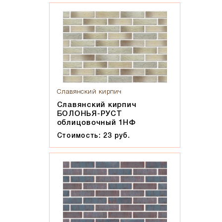
Солома С21
Солома С23
Супер-белый
Супербелый
Темно-Коричневый, Коричневый
Темно-красный
Темно-серый
Славянский кирпич
Славянский кирпич
Темный шоколад
БОЛОНЬЯ-РУСТ
Терракот
облицовочный 1НФ
Флеш-обжиг
Стоимость: 23 руб.
Черно-коричневый
Черно-фиолетовый, бордовый
Черный
Шоколад
Эрланген