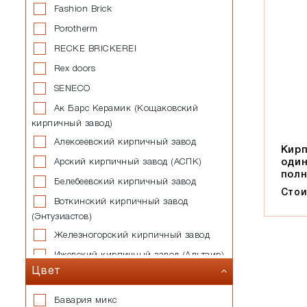
Fashion Brick
Porotherm
RECKE BRICKEREI
Rex doors
SENECO
Ак Барс Керамик (Кощаковский
кирпичный завод)
Алексеевский кирпичный завод
Кирп
оди
Арский кирпичный завод (АСПК)
пол
Белебеевский кирпичный завод
Стои
Воткинский кирпичный завод
(Энтузиастов)
Железногорский кирпичный завод
Ижевский кирпичный завод (Альтаир)
Цвет
Казанский завод силикатных
стеновых материалов
Бавария микс