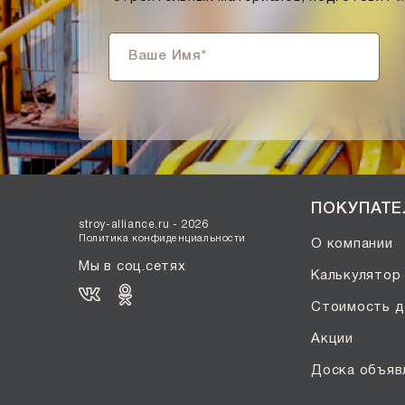
Солома С21
Солома С23
Супер-белый
Супербелый
Темно-Коричневый, Коричневый
Темно-красный
Темно-серый
Темный шоколад
ПОКУПАТ
Терракот
stroy-alliance.ru - 2026
Флеш-обжиг
Политика конфиденциальности
О компании
Черно-коричневый
Мы в соц.сетях
Калькулятор
Черно-фиолетовый, бордовый
Стоимость д
Черный
Акции
Шоколад
Эрланген
Доска объяв