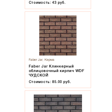
Солома С21
Стоимость: 43 руб.
Солома С23
Супер-белый
Супербелый
Темно-Коричневый, Коричневый
Темно-красный
Темно-серый
Темный шоколад
Faber Jar, Керма
Терракот
Faber Jar Клинкерный
Флеш-обжиг
облицовочный кирпич WDF
Черно-коричневый
ЧУДСКОЙ
Черно-фиолетовый, бордовый
Стоимость: 85.00 руб.
Черный
Шоколад
Эрланген