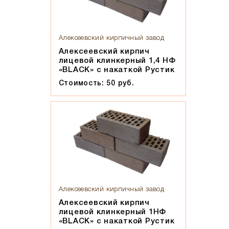
Мокко
Мюнхен
Персик
Алексеевский кирпичный завод
Прозрачная жидкость, желтоватого оттенка, маслянистая
Алексеевский кирпич
на ощупь
лицевой клинкерный 1,4 НФ
«BLACK» с накаткой Рустик
Пшеничное лето
Стоимость: 50 руб.
Регенсбург
Розовый
Светло-коричневый
Светло-красный
Светло-серый
Серебро
Серо-черный
Серый
Алексеевский кирпичный завод
Алексеевский кирпич
Слоновая кость
лицевой клинкерный 1НФ
Солома
«BLACK» с накаткой Рустик