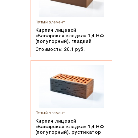
Мокко
Мюнхен
Персик
Пятый элемент
Прозрачная жидкость, желтоватого оттенка, маслянистая
Кирпич лицевой
на ощупь
«Баварская кладка» 1,4 НФ
(полуторный), гладкий
Пшеничное лето
Стоимость: 26.1 руб.
Регенсбург
Розовый
Светло-коричневый
Светло-красный
Светло-серый
Серебро
Серо-черный
Пятый элемент
Серый
Кирпич лицевой
Слоновая кость
«Баварская кладка» 1,4 НФ
Солома
(полуторный), рустикатор