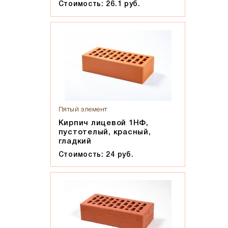
Стоимость: 26.1 руб.
Солома С21
Солома С23
Супер-белый
Супербелый
Темно-Коричневый, Коричневый
Темно-красный
Темно-серый
Темный шоколад
Пятый элемент
Терракот
Кирпич лицевой 1НФ,
пустотелый, красный,
Флеш-обжиг
гладкий
Черно-коричневый
Стоимость: 24 руб.
Черно-фиолетовый, бордовый
Черный
Шоколад
Эрланген