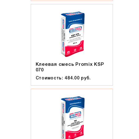
Солома С21
Солома С23
Супер-белый
Супербелый
Темно-Коричневый, Коричневый
Темно-красный
Темно-серый
Клеевая смесь Promix KSP
Темный шоколад
070
Терракот
Стоимость: 484.00 руб.
Флеш-обжиг
Черно-коричневый
Черно-фиолетовый, бордовый
Черный
Шоколад
Эрланген