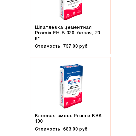
Мокко
Мюнхен
Персик
Прозрачная жидкость, желтоватого оттенка, маслянистая
Шпатлевка цементная
Promix FH-B 020, белая, 20
на ощупь
кг
Пшеничное лето
Стоимость: 737.00 руб.
Регенсбург
Розовый
Светло-коричневый
Светло-красный
Светло-серый
Серебро
Серо-черный
Серый
Клеевая смесь Promix KSK
Слоновая кость
100
Стоимость: 683.00 руб.
Солома