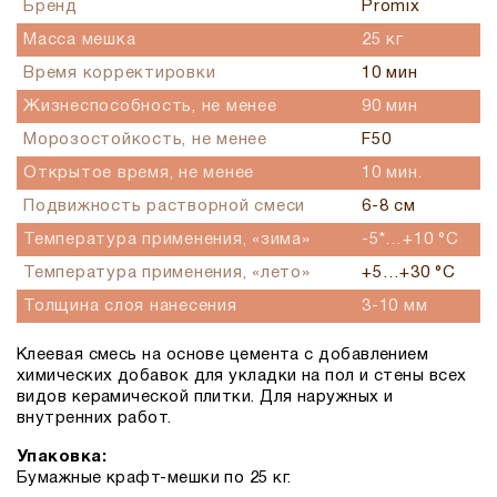
Бренд
Promix
Масса мешка
25 кг
Время корректировки
10 мин
Жизнеспособность, не менее
90 мин
Морозостойкость, не менее
F50
Открытое время, не менее
10 мин.
Подвижность растворной смеси
6-8 см
Температура применения, «зима»
-5*…+10 °С
Температура применения, «лето»
+5…+30 °С
Толщина слоя нанесения
3-10 мм
Клеевая смесь на основе цемента с добавлением
химических добавок для укладки на пол и стены всех
видов керамической плитки. Для наружных и
внутренних работ.
Упаковка:
Бумажные крафт-мешки по 25 кг.