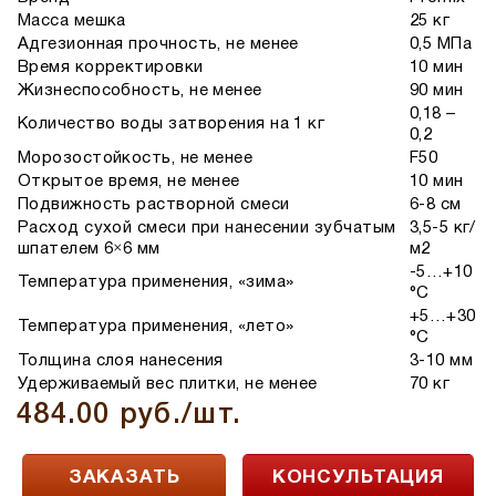
Масса мешка
25 кг
Адгезионная прочность, не менее
0,5 МПа
Время корректировки
10 мин
Жизнеспособность, не менее
90 мин
0,18 –
Количество воды затворения на 1 кг
0,2
Морозостойкость, не менее
F50
Открытое время, не менее
10 мин
Подвижность растворной смеси
6-8 см
Расход сухой смеси при нанесении зубчатым
3,5-5 кг/
шпателем 6×6 мм
м2
-5…+10
Температура применения, «зима»
°С
+5…+30
Температура применения, «лето»
°С
Толщина слоя нанесения
3-10 мм
Удерживаемый вес плитки, не менее
70 кг⁠
484.00 руб./шт.
ЗАКАЗАТЬ
КОНСУЛЬТАЦИЯ