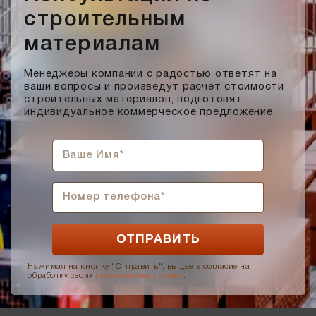
Мокко
строительным
Мюнхен
материалам
Персик
Прозрачная жидкость, желтоватого оттенка, маслянистая
Менеджеры компании с радостью ответят на
на ощупь
ваши вопросы и произведут расчет стоимости
Пшеничное лето
строительных материалов, подготовят
индивидуальное коммерческое предложение.
Регенсбург
Розовый
Светло-коричневый
Светло-красный
Светло-серый
Серебро
Серо-черный
Серый
Нажимая на кнопку "Отправить", вы даете согласие на
обработку своих
персональных данных
.
Слоновая кость
Солома