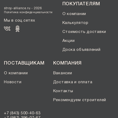
Солома С21
ПОКУПАТЕЛЯМ
stroy-alliance.ru - 2026
Солома С23
Политика конфиденциальности
О компании
Супер-белый
Мы в соц.сетях
Калькулятор
Супербелый
Стоимость доставки
Темно-Коричневый, Коричневый
Темно-красный
Акции
Темно-серый
Доска объявлений
Темный шоколад
ПОСТАВЩИКАМ
КОМПАНИЯ
Терракот
Флеш-обжиг
О компании
Вакансии
Черно-коричневый
Новости
Доставка и оплата
Черно-фиолетовый, бордовый
Контакты
Черный
Рекомендуем строителей
Шоколад
Эрланген
+7 (843) 500-40-63
+7 (987) 296-07-67