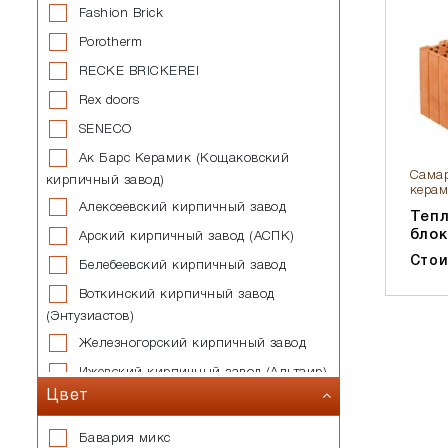
Fashion Brick
Porotherm
RECKE BRICKEREI
Rex doors
SENECO
Ак Барс Керамик (Кощаковский
Самар
кирпичный завод)
керам
Алексеевский кирпичный завод
Теп
блок
Арский кирпичный завод (АСПК)
Стои
Белебеевский кирпичный завод
Воткинский кирпичный завод
(Энтузиастов)
Железногорский кирпичный завод
Ижевский кирпичный завод (Альтаир)
Цвет
Казанский завод силикатных
стеновых материалов
Бавария микс