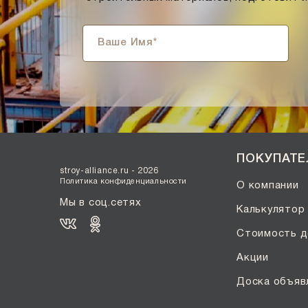
Солома С21
Солома С23
Супер-белый
Супербелый
Темно-Коричневый, Коричневый
Темно-красный
Темно-серый
Темный шоколад
ПОКУПАТ
Терракот
stroy-alliance.ru - 2026
Флеш-обжиг
Политика конфиденциальности
О компании
Черно-коричневый
Мы в соц.сетях
Калькулятор
Черно-фиолетовый, бордовый
Стоимость д
Черный
Акции
Шоколад
Эрланген
Доска объяв