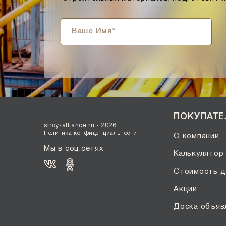
Солома С21
Солома С23
Супер-белый
Супербелый
Темно-Коричневый, Коричневый
Темно-красный
Темно-серый
Темный шоколад
ПОКУПАТ
Терракот
stroy-alliance.ru - 2026
Флеш-обжиг
Политика конфиденциальности
О компании
Черно-коричневый
Мы в соц.сетях
Калькулятор
Черно-фиолетовый, бордовый
Стоимость д
Черный
Акции
Шоколад
Эрланген
Доска объяв