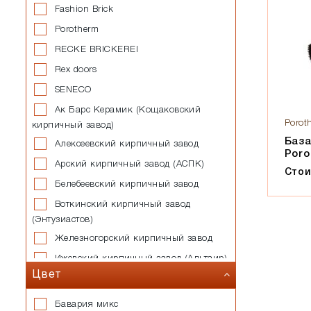
Fashion Brick
Porotherm
RECKE BRICKEREI
Rex doors
SENECO
Ак Барс Керамик (Кощаковский
Porot
кирпичный завод)
База
Алексеевский кирпичный завод
Poro
Арский кирпичный завод (АСПК)
Стои
Белебеевский кирпичный завод
Воткинский кирпичный завод
(Энтузиастов)
Железногорский кирпичный завод
Ижевский кирпичный завод (Альтаир)
Цвет
Казанский завод силикатных
стеновых материалов
Бавария микс