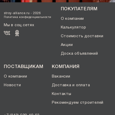
Солома С21
ПОКУПАТЕЛЯМ
Солома С23
stroy-alliance.ru - 2026
Супер-белый
Политика конфиденциальности
О компании
Супербелый
Мы в соц.сетях
Калькулятор
Темно-Коричневый, Коричневый
Стоимость доставки
Темно-красный
Акции
Темно-серый
Доска объявлений
Темный шоколад
Терракот
ПОСТАВЩИКАМ
КОМПАНИЯ
Флеш-обжиг
О компании
Вакансии
Черно-коричневый
Черно-фиолетовый, бордовый
Новости
Доставка и оплата
Черный
Контакты
Шоколад
Рекомендуем строителей
Эрланген