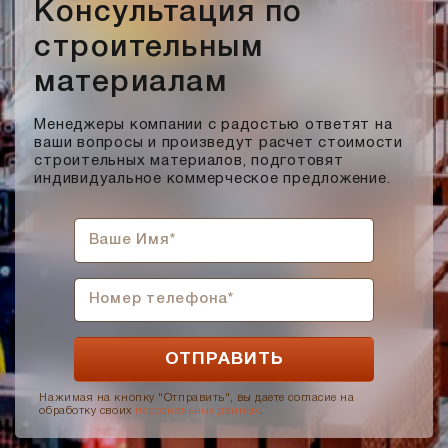
Мокко
Консультация по
Мюнхен
строительным
Персик
материалам
Прозрачная жидкость, желтоватого оттенка, маслянистая
на ощупь
Менеджеры компании с радостью ответят на
Пшеничное лето
ваши вопросы и произведут расчет стоимости
строительных материалов, подготовят
Регенсбург
индивидуальное коммерческое предложение.
Розовый
Светло-коричневый
Светло-красный
Светло-серый
Серебро
Серо-черный
Серый
Слоновая кость
Нажимая на кнопку "Отправить", вы даете согласие на
обработку своих
персональных данных
.
Солома