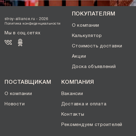
Солома С21
Солома С23
ПОКУПАТЕЛЯМ
stroy-alliance.ru - 2026
Супер-белый
Политика конфиденциальности
О компании
Супербелый
Мы в соц.сетях
Калькулятор
Темно-Коричневый, Коричневый
Стоимость доставки
Темно-красный
Темно-серый
Акции
Темный шоколад
Доска объявлений
Терракот
ПОСТАВЩИКАМ
КОМПАНИЯ
Флеш-обжиг
Черно-коричневый
О компании
Вакансии
Черно-фиолетовый, бордовый
Новости
Доставка и оплата
Черный
Контакты
Шоколад
Рекомендуем строителей
Эрланген