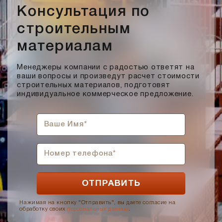
Мокко
Консультация по
Мюнхен
строительным
Персик
материалам
Прозрачная жидкость, желтоватого оттенка, маслянистая
на ощупь
Менеджеры компании с радостью ответят на
Пшеничное лето
ваши вопросы и произведут расчет стоимости
Регенсбург
строительных материалов, подготовят
индивидуальное коммерческое предложение.
Розовый
Светло-коричневый
Светло-красный
Светло-серый
Серебро
Серо-черный
Серый
Слоновая кость
Нажимая на кнопку "Отправить", вы даете согласие на
обработку своих
персональных данных
.
Солома