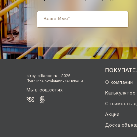
Солома С21
Солома С23
Супер-белый
Супербелый
Темно-Коричневый, Коричневый
Темно-красный
Темно-серый
Темный шоколад
ПОКУПАТ
Терракот
stroy-alliance.ru - 2026
Флеш-обжиг
Политика конфиденциальности
О компании
Черно-коричневый
Мы в соц.сетях
Калькулятор
Черно-фиолетовый, бордовый
Стоимость д
Черный
Акции
Шоколад
Эрланген
Доска объяв