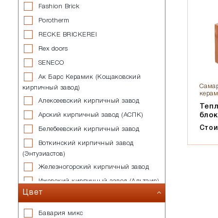
Fashion Brick
Porotherm
RECKE BRICKEREI
Rex doors
SENECO
Ак Барс Керамик (Кощаковский
Самар
кирпичный завод)
керам
Алексеевский кирпичный завод
Теп
блок
Арский кирпичный завод (АСПК)
Стои
Белебеевский кирпичный завод
Воткинский кирпичный завод
(Энтузиастов)
Железногорский кирпичный завод
Ижевский кирпичный завод (Альтаир)
Цвет
Казанский завод силикатных
стеновых материалов
Бавария микс